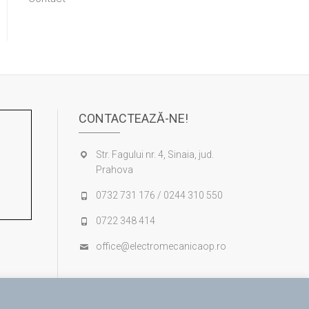
CONTACTEAZĂ-NE!
Str. Fagului nr. 4, Sinaia, jud.
Prahova
0732 731 176 / 0244 310 550
0722 348 414
office@electromecanicaop.ro