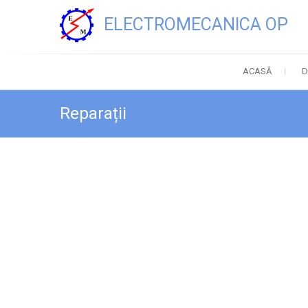
Skip
ELECTROMECANICA OP
to
content
ACASĂ
D
Reparații